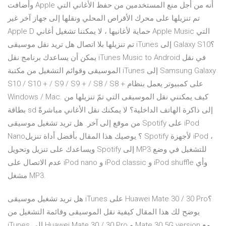
وأضافت Apple أنه من أجل منع المستخدمين من حفظ الأغاني التي
تم تنزيلها على محرك الأقراص المحلي ونقلها إلى جهاز آخر غير
Apple D حماية لأغانيها ، لا يمكننا تشغيل أغاني Apple Music التي
تم تنزيلها بلا اتصال هل تريد نقل موسيقى iTunes إلى Galaxy S10؟
يمكن أن يساعدك برنامج نقل iTunes Music to Android في نقل
الموسيقى وقوائم التشغيل من مكتبة iTunes إلى Samsung Galaxy
S10 / S10 + / S9 / S9 + / S8 / S8 + على كمبيوتر يعمل بنظام
Windows / Mac. كيف يمكنني نقل الموسيقى التي تمّ تنزيلها من
بطاقة sd إلى ذاكرة الهاتف الداخلية؟ لا يمكنك نقل الأغاني مباشرةً
من موقع إلى آخر. هل تريد تشغيل موسيقى Spotify على iPod
Nano؟ يوصيك هذا المقال بأفضل أداة تنزيل Spotify لأجهزة iPod ،
ويساعدك على تنزيل وتحويل Spotify إلى MP3 للتشغيل في وضع
عدم الاتصال على iPod nano و iPod classic و iPod shuffle وأي
مشغل MP3.
هل تريد تشغيل موسيقى iTunes على Huawei Mate 30 / 30 Pro؟
يوضح لك هذا المقال كيفية نقل الموسيقى وقائمة التشغيل من
iTunes إلى Huawei Mate 30 / 30 Pro و Mate 30 5G version مع