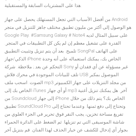
هذا على المشتريات السابقة والمستقبلية.
من أفضل الأسباب التي تجعل المستهلك يحصل على جهاز Android
هو الوصول إلى أكثر من مليون تطبيق مختلف جاهز للتنزيل في متجر
Google Play. #Samsung Galaxy # Note4 على سبيل المثال لديه
القدرة على تشغيل معظم إن لم يكن كل التطبيقات في المتجر.
تلميح. بعد أن يتم تنزيل وتثبيت التطبيق SongPal على الهاتف
الذكي/جهاز iPhone الخاص بك، يمكنك استعماله على أنه وحدة
التحكم عن بعد.; ملاحظة. شركة Sony غير مسؤولة عن أي فقدان أو
تلف للبيانات الموجودة في محرك فلاش USB الموصول بمكبر
الصوت. اسحب ملف mp3 من مجلد التنزيلات على جهاز الكمبيوتر
الخاص بك إلى iTunes أو أي جهاز mp3 آخر. هل يمكنك تنزيل أغنية
من Soundcloud إلى جهاز iPhone الخاص بك؟ يتم ذلك من خلال
تطبيق SoundCloud Pro وتحتاج إلى دفع ثمنها. وعندما تحتاج إلى
تفريغ مساحة تخزين، يجب النقر فوق تحرير في الجزء العلوي من
شاشة الموسيقى التي تم تنزيلها. ثم الضغط على الدائرة الحمراء
بجوار أي إدخال للكشف عن خيار الحذف لهذا الفنان. قم بتنزيل آخر