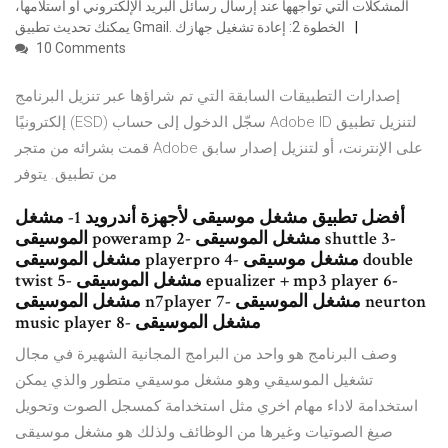
المشكلات التي تواجهها عند إرسال رسائل البريد الإلكتروني أو استلامها،
يمكنك تحديث تطبيق Gmail. الخطوة 2: إعادة تشغيل جهازك
10 Comments
إصدارات التطبيقات السابقة التي تم شراؤها عبر تنزيل البرنامج
إلكترونيًا (ESD) سجّل الدخول إلى حساب Adobe ID لتنزيل تطبيق
قمت بشرائه من متجر Adobe على الإنترنت، أو لتنزيل إصدار سابق
من تطبيق. يتوفر
أفضل تطبيق مشغل موسيقى لأجهزة أندرويد 1- مشغل
الموسيقى poweramp 2- مشغل الموسيقى shuttle 3-
مشغل الموسيقى playerpro 4- مشغل موسيقى double
twist 5- مشغل الموسيقى epualizer + mp3 player 6-
مشغل الموسيقى n7player 7- مشغل الموسيقى neurton
music player 8- مشغل الموسيقى
وصف البرنامج هو واحد من البرامج المجانية الشهيرة في مجال
تشغيل الموسيقي وهو مشغل موسيقي متطور والذي يمكن
استخدامة لاداء مهام اخري مثل استخدامة كمسجل الصوت وتحويل
صيغ الصوتيات وغيرها من الوظائف ولذلك هو مشغل موسيقى