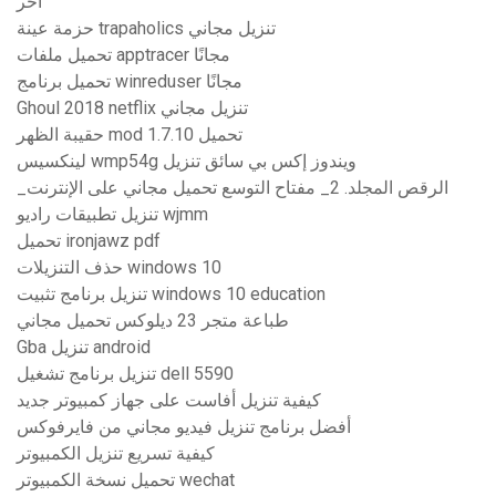
آخر
حزمة عينة trapaholics تنزيل مجاني
تحميل ملفات apptracer مجانًا
تحميل برنامج winreduser مجانًا
Ghoul 2018 netflix تنزيل مجاني
حقيبة الظهر mod 1.7.10 تحميل
لينكسيس wmp54g ويندوز إكس بي سائق تنزيل
_الرقص المجلد. 2_ مفتاح التوسع تحميل مجاني على الإنترنت
تنزيل تطبيقات راديو wjmm
تحميل ironjawz pdf
حذف التنزيلات windows 10
تنزيل برنامج تثبيت windows 10 education
طباعة متجر 23 ديلوكس تحميل مجاني
Gba تنزيل android
تنزيل برنامج تشغيل dell 5590
كيفية تنزيل أفاست على جهاز كمبيوتر جديد
أفضل برنامج تنزيل فيديو مجاني من فايرفوكس
كيفية تسريع تنزيل الكمبيوتر
تحميل نسخة الكمبيوتر wechat