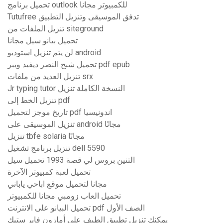
تحميل برنامج outlook للكمبيوتر مجانا
Tutufree تدفق الموسيقى وتنزيل التطبيق
تنزيل الملفات من siteground
تحميل بيانو سيل مجانا
لن يتم تنزيل استوديو android
تحميل شبح النصر ديفيد ويبر pdf epub
تنزيل العديد من ملفات srx
Jr typing tutor النسخة الكاملة تنزيل
تنزيل الخط إلى pdf
تاريخ موجز لتحميل pdf اندونيسيا
تنزيل الموسيقى على android مجانًا
تنزيل tbfe solaria مجانًا
تنزيل برنامج تشغيل dell 5590
التنين بروس لي قصة 1993 تحميل سيل
تحميل لعبة كمبيوتر الآخرة
مجانا لتحميل موقع اباحي ياباني
تحميل العاب زومبي مجانا للكمبيوتر
تحميل البيانو على الانترنت pdf الصف الأول
يمكنك تنزيل تطبيق الطيف على أمازون فاير ستيك