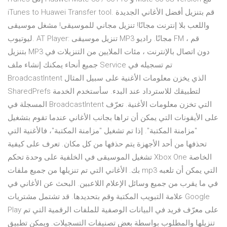
iTunes to Huawei Transfer tool. قم بتنزيل أفضل الأغاني الجديدة
واللعب بلا إنترنت مجانًا! تنزيل مجاني للموسيقى! مشغل موسيقى
ليوتيوب. AT Player: تنزيل موسيقى MP3 مجانًا. راديو FM ، قم
بتنزيل MP3 دون اتصال بالإنترنت ، مئات الملايين من التنزيلات في
جميع أنحاء يمكنك إنشاء ملف Service تم تسجيله في
BroadcastIntent الذي يخزن معلومات الأغنية على سبيل المثال
SharedPrefs لتطبيقك للاسترداد عند البدء. سأستخدم الخدمة
المسجلة في BroadcastIntent التي تخزن معلومات الأغنية. تعرّف
على الأيقونات التي يمكن أن تراها بجانب الأغاني عندما تقوم بتشغيل
"مزامنة المكتبة". إذا تم تشغيل "مزامنة المكتبة"، فالأغنية التي
تحذفها من أحد الأجهزة يتم حذفها من كل مكان. تعرف على كيفية
تشغيل الموسيقى في الخلفية على وحدة تحكم Xbox One الخاصة
بك. الأغاني التي تم تنزيلها من جميع ملفات mp3 التي يمكن أن تلعبه
في ما يقرب من جميع وسائل الإعلام اللاعبين. البحث عن الأغاني في
علامة التبويب المكتبة وقم بتحديدها. قد تشتمل مشتريات Google
Play على معرّف فريد في البيانات الوصفية للملفات الرقمية التي تم
تنزيلها والمطلوب بواسطة بعض تصنيفات التسجيلات. ويمكن تطبيق