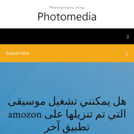
هل يمكنني تشغيل موسيقى
amozon التي تم تنزيلها على
تطبيق آخر