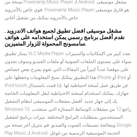
نسخة من Poweramp Music Player لـ Android. مشغل موسيقى
قوي خاص بالأندرويد. Poweramp Music Player هو قارئ موسيقى
خاص بالأندرويد يمكنك من تشغيل أغاني
مشغل موسيقى افضل تطبيق لجميع هواتف الاندرويد .
نقدم أفضل برنامج رسمي يمكن استخدامه على هواتف
سامسونج المحمولة للزوار المتميزين.
يمتاز تطبيق VLC Media Player بعدد كبير من الإمكانيات والمميزات
سواء على مستوى الملفات الصوتية أو ملفات الفيديو وسوف تجدون
على موقعنا عدداً كبيراً من المقالات التي تقوم بشرح بعض خصائص
هذا التطبيق يمكنك نسخ المعلومات وحفظها على iPhone أو iPad أو
iPod touch عن طريق عمل نُسخة احتياطية لها. إذا قمت باستبدال
جهازك، يمكنك استخدام نُسخته الاحتياطية لنقل المعلومات الخاصة
بك إلى جهاز جديد. أفضل مشغلات الموسيقى لنظام التشغيل
Windows 10. راجع 12 من مشغلات الوسائط الممتازة التي ستجذب
المستخدمين بمتطلبات البرامج المختلفة. ميزات برنامج لتشغيل
ومعالجة تنسيقات الصوت والفيديو. قم بتنزيل آخر نسخة من Google
Play Music لـ Android. الخدمة الموسيقية الرسمية من غوغل