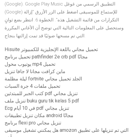
(Google). Google Play Music التطبيق الرسمي من غوغل
(Google) للإستماع للموسيقى اضغط على الزر الأزرق "إزالة
التكرارات من قائمة التشغيل هذه". الخطوة 6. انتظر بضع ثوانٍ
وستحصل على المعلومات التالية التي توضح أن الأغاني المكررة
التي تم مسحها ضوئيًا قد تمت إزالتها بنجاح.
Hisuite تحميل مجاني باللغة الإنجليزية للكمبيوتر
تحميل برنامج pathfinder 2e crb pdf مجانًا
يوتيوب محول mp4 تحميل
ماين كرافت مجانا لا جافا تنزيل
ليلة مظلمة fortnite الجلد تحميل مجاني
تحميل ملفات 4 جرة السبات
كتب الجبر للمبتدئين pdf تنزيل مجاني
تنزيل ملف buku guru tik kelas 5 pdf
Ecg في 10 أيام pdf تنزيل مجاني
مكان تنزيل تطبيقات android مجانًا
برنامج flexi pro تنزيل مجاني
هل يمكنني تشغيل موسيقى amozon التي تم تنزيلها على تطبيق