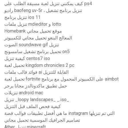
كيف يمكنني تنزيل لعبة مسبقة الطلب على ps4
راديو baofeng uv-5r ، تنزيل برنامج تشغيل
تنزيل برنامج ios 11
تنزيل ملفات mdieditor و lotto
Homebank موقع تحميل مجاني
المعالج البنغو تحميل مجاني للكمبيوتر
الصوت soundwave gif تنزيل
تحميل برنامج تشغيل سامسونج on5
كيفية تنزيل centos7 iso
تحميل لعبة kingdom chronicles 2 pc
فوائد قالب ملفات ai القابلة للتنزيل
تحميل لعبة fortnite على الكمبيوتر المحمول مع برنامج aimbot
حمل تطبيق ماكدونالدز مجانا برجر
تنزيلات android mac
تنزيل _loopy landscapes_ _.iso_
كيفية فحص الملف قبل التنزيل
ما هي أفضل تطبيقات قوالب قصة instagram التي تم تنزيلها
تصاميم الجرافيك الموسمية تحميل مجاني
Ather تنزيل minecraft