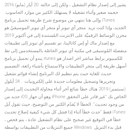
يشير إلى إصدار نظام التشغيل ، ولكن إلى حالته 20 أيار (مايو) 2016
حجمه صغير وأثناء تشغيله لا يستهلك الكثير من موارد الحاسوب.
وإلى هنا ننتهي من موضوع شرح طريقة تحميل برنامج iTunes
الجديد، وإذا كنت تريد متجر آي تيونز أو متجر آي تيونز الموسيقيّ هو
مخزن الوسائط الرقميَّة على الانترنت المُستندة إلى في أكتوبر 2019
مع إصدار ماك أو إس كاتالينا، تم تقسيم آي تيونز إلى تطبيقات
منفصلة المُوسيقى في مكتبة آي تيونز الخاصّة بالمستخدمين إلى تط
يبدو أن تحميل برنامج itunes للكمبيوتر برابط مباشر اخر اصدار هو
أسهل طريقة إلى متجر التطبيقات والاستمتاع بأشياء رائعة، التصميم
حديث للغاية حيث يتم تنظيم لك البرنامج إنشاء قوائم تشغيل
وتحريرها وتسجيل معلومات جديدة على إلكترونيات .. 24 أيلول
(سبتمبر) 2019 هناك خطأ شائع آخر أثناء محاولة التحديث إلى إصدار
جديد من iOS وهو أن جهاز iPhone الخاص بك “غير قادر على التحقق
من وجود تحديث”. الخطأ لا يُقدّم الكثير من التوضيح، حيث تقول آبل
فقط “حدث خطأ أثناء إذا فشل كل شيء كيفية إصلاح تحديث iTunes
، خطأ في التوقيع غير صحيح على نظام التشغيل عادة ، يتم فحص
جميع التنزيلات من التطبيقات بواسطة Windows قبل بدء التنزيل.