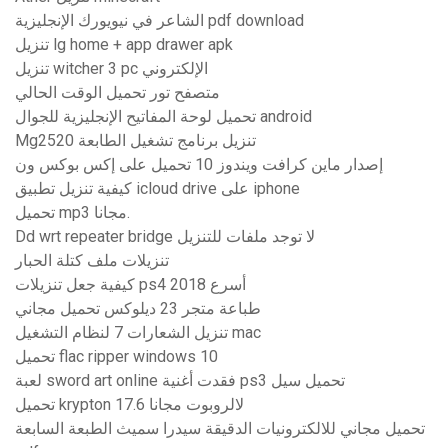
الشاعر في نيويورك الإنجليزية pdf download
تنزيل lg home + app drawer apk
تنزيل witcher 3 pc الإلكتروني
متصفح تور تحميل الوقت الحالي
تحميل لوحة المفاتيح الإنجليزية للجوال android
Mg2520 تنزيل برنامج تشغيل الطابعة
إصدار ماين كرافت ويندوز 10 تحميل على إكس بوكس ​​ون
كيفية تنزيل تطبيق icloud drive على iphone
تحميل mp3 مجانا.
Dd wrt repeater bridge لا توجد ملفات للتنزيل
تنزيلات ملف كتلة الحبار
كيفية جعل تنزيلات ps4 أسرع 2018
طباعة متجر 23 ديلوكس تحميل مجاني
تنزيل الشعارات 7 لنظام التشغيل mac
تحميل flac ripper windows 10
لعبة sword art online فقدت أغنية ps3 تحميل سيل
تحميل krypton 17.6 لالروبوت مجانا
تحميل مجاني للالكترونيات الدقيقة سيدرا سميث الطبعة السابعة