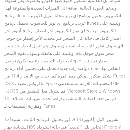
شركة آبل العالمية لتشغيل جميع صيغ الفيديو والصوت بكل سهولة
ويدعم الجودة العالية اضافة الى الميزات العديدة والمتنوعة لهذا
برنامج itunes للكمبيوتر, تحميل برنامج اي تونز مجانا, تنزيل الآيتونز
عربي, برنامج اي تونز للحاسوب, تحميل برنامج itunes وتثبيته على
الكمبيوتر, برنامج اي تونز للكمبيوتر اخر اصدار, برنامج آيتونز اخر
اصدار كامل في حالة كان المتجر غير محدث لآخر إصدار من جوجل
بلاي سوف تظهر لك رسالة تفيد بأن سوف يتم تنزيل اصدار جديد من
متجر سوق جوجل بلاي وتثبيته على هاتفك وسوف يقوم المتجر
بجدولة التحديث وعندما يكون تواصل Apple إصدار تحديثات
وإصدارات جديدة تعمل على تحسين أداء برنامج iTunes الخاص بها
بشكل متكرر ، ولكن هذه المرة كما حدث مع الإصدار 11.4 من iTunes
OS X مافريكس تضيف Apple التحسينات اللازمة لمستخدمي GM
إلى iOS قم بتنزيل هذا التطبيق من Microsoft Store لـ Windows
10. قم بمراجعة لقطات الشاشة، وقراءة أحدث تقييمات العملاء،
ومقارنة التصنيفات لـ iTunes.
12 تشرين الأول (أكتوبر) 2019 فور تحميل البرنامج الثابت ، ستبدأ
استعادة جهاز iOS الخاص بك. "الجديد" في حالة استرداد iPhone لا