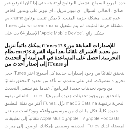
حدد المربع للسماح بتشغيل البرنامج أو تثبيته حتى إذا كان التوقيع غير
صالح . الحالي السؤال: اي تيونز تنزيل ، اي تيونز على ويندوز الخاص
بي xnumx عدم تثبيت: مشكلة حزمة المثبت. لا يمكن تثبيت برنامج
iTunes على windows xnumx: مشكلة حزمة المثبت. لم يتم تشغيل
الإصدار 64 بت على "Apple Mobile Device". بشكل رائع
يمكنك دائماً تنزيل iTunes 12.8 للإصدارات السابقة من
نظام macOS،‏ يتم تجديد الاشتراك تلقائياً بعد انتهاء الفترة
التجريبية. احصل على المساعدة في المزامنة أو التحديث
إلى إصدار أحدث من iTunes أو
جعل iTunes يتحقق تلقائيًا من وجود إصدارات جديدة كل أسبوع: اختر
تحرير > تفضيلات، انقر على متقدم، ثم تأكد من تحديد "التحقق تلقائيًا
من وجود تحديثات جديدة للبرنامج". عندما يتم تشغيل التحديث
التلقائي، يقوم iTunes بالتحقق من وجود تحديثات جديدة أسبوعيًا.
أكثر من نقلة. لتطبيق iTunes. نزّل macOS Catalina لتجربة ترفيهية
جديدة كلياً، فكل ما لديك من موسيقى وأفلام وبودكاست سينتقل
تلقائياً إلى تطبيقات Apple Music وApple TV وApple Podcasts
الجديدة، وسيبقى بإمكانك الوصول إلى ميزات iTunes المفضلة لديك