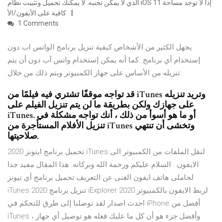
الذي لا يمكن تجنبه. لا يمكنك تحميل وتثبيت نظام iOS 11 إذا لا توجد مساحة
كافية على الأيفون/الأ
1 Comments
يجهل الكثير من الأشخاص كيفية تنزيل برنامج الواتس اب دون
إستخدام أي برنامج. كما أنه يمكن إستخدام واتس آب دون أن يتم
تنزيله من الأساس على جهاز الكمبيوتر ويتم ذلك من خلال:
قد تواجه موقفًا تشتري فيه فيلمًا من iTunes وتريد تنزيله
على جهازك ولكن بطريقة ما لن يتم تنزيل الفيلم على
iTunes. أو ما هو أسوأ من ذلك ، أنك تواجه مشكلة في
تنزيل الأفلام المستأجرة من iTunes وتخشى أن تنتهي
صلاحيتها.
تحميل برنامج ايتونز 2020 iTunes لنقل الملفات من الكمبيوتر الى
الايفون . السلام عليكم ورحمة الله وبركاته. هذا المقال مفيد جدا
لحاملى هاتف ايفون الغنى عن التعريف تحميل برنامج أي تيونز
iTunes 2020 تنزيل برنامج iExplorer لربط الايفون بالكمبيوتر 2020
احدث اصدار لقد توصلنا إلى طرق للتحكم في iPhone أفضل من
iTunes ، وأفضل جزء هو أن كل ما عليك فعله هو توصيل أي جهاز