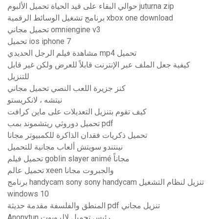
حوالي البقاء على قيد الحياة تحميل الألبوم juturna zip
برنامج تشغيل الوسائط الرقمية xbox one download
تحميل مجاني omniengine v3
تحميل ios iphone 7
مشاهدة فيلم الرجل الحديدي mp4 تحميل
كيفية جعل الملف عبر الإنترنت قابلاً للعرض ولكن غير قابل
للتنزيل
كنز جزيرة اللعب النصي تحميل مجاني
نيتشه ، لانكريستو
كيف تقوم بتنزيل التعديلات على ماين كرافت
تحميل دوروثي ريتشموند بمب pdf
تحميل ذكريات فقدان الذاكرة للكمبيوتر مجانا
نينتندو سويتش ألعاب مجانية للتحميل
تحميل فيلم goblin slayer animé مجاناً
تحميل عالم xeen والجبروت مجانا
برنامج handycam sony sony handycam تنزيل لنظام التشغيل
windows 10
المنطق والفلسفة مقدمة حديثة pdf تنزيل مجاني
Anonytun رئيس تحميل لالروبوت