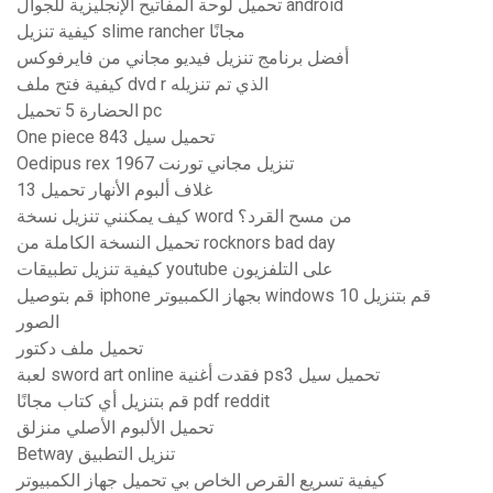
تحميل لوحة المفاتيح الإنجليزية للجوال android
كيفية تنزيل slime rancher مجانًا
أفضل برنامج تنزيل فيديو مجاني من فايرفوكس
كيفية فتح ملف dvd r الذي تم تنزيله
الحضارة 5 تحميل pc
One piece 843 تحميل سيل
Oedipus rex 1967 تنزيل مجاني تورنت
13 غلاف ألبوم الأنهار تحميل
كيف يمكنني تنزيل نسخة word من مسح القرد؟
تحميل النسخة الكاملة من rocknors bad day
كيفية تنزيل تطبيقات youtube على التلفزيون
قم بتوصيل iphone بجهاز الكمبيوتر windows 10 قم بتنزيل
الصور
تحميل ملف دكتور
لعبة sword art online فقدت أغنية ps3 تحميل سيل
قم بتنزيل أي كتاب مجانًا pdf reddit
تحميل الألبوم الأصلي منزلق
Betway تنزيل التطبيق
كيفية تسريع القرص الخاص بي تحميل جهاز الكمبيوتر