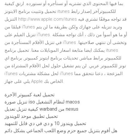
بما فيها المحتوى الذي تشتريه أو تستأجره أو تستورده. ارتقِ كيفية
تحميل وتثبيت برنامج الايتونز itunes للكمبيوترآخر إصدار رابط
التنزيل http://www.apple.com/itunes قد تواجه موقفًا تشتري فيه
فيلمًا من iTunes وتريد تنزيله على جهازك ولكن بطريقة ما لن يتم
تنزيل الفيلم على iTunes. أو ما هو أسوأ من ذلك ، أنك تواجه مشكلة
في تنزيل الأفلام المستأجرة من iTunes وتخشى أن تنتهي صلاحيتها.
يمكنك ايضا متابعة اسعار الموبايلات معنا. تحميل برنامج itunes
للكمبيوتر برابط مباشر, تحديثات برنامج ايتونز كمبيوتر, برنامج اي
تونز للكمبيوتر عربي. لن يتم تشغيل حلول لحل الأفلام المشتراة من
iTunes لحل مشكلة مشتريات iTunes المزعجة ، دعنا نتحقق مما
يلي على جهاز Apple الخاص بك.
تحميل لعبة كمبيوتر الآخرة
تنزيل صورة iso لنظام التشغيل macos
كيفية تنزيل تعديل warband من nexus
تحميل تطبيق موحد للويندوز
تحميل ويندوز 10 و دي في دي قابل للتمهيد
هل أقوم بتنزيل جميع حزم وضع اللعب الجماعي بشكل دائم