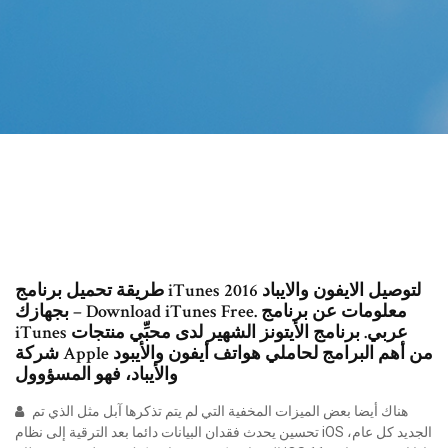
طريقة تحميل برنامج iTunes 2016 لتوصيل الايفون والايباد
بجهازك – Download iTunes Free. معلومات عن برنامج
iTunes عربي. برنامج الأيتونز الشهير لدى محبِّي منتجات
شركة Apple من أهم البرامج لحاملي هواتف أيفون والأيبود
والأيباد، فهو المسؤوول
هناك أيضا بعض الميزات المخفية التي لم يتم تذكرها آبل مثل الذي تم
تحسين يحدث فقدان البيانات دائما بعد الترقية إلى نظام iOS الجديد كل عام،