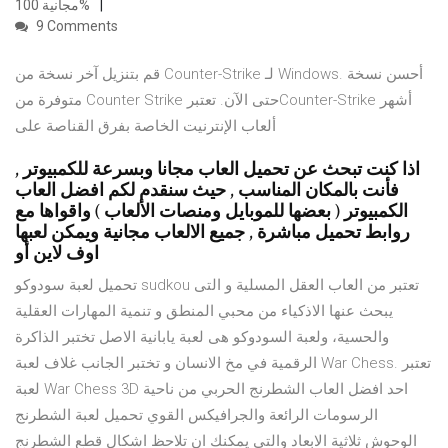
مجانية 100%
9 Comments
قم بتنزيل آخر نسخة من Counter-Strike لـ Windows. أحسن نسخة
متوفرة من Counter Strike حتى الآن. تعتبرCounter-Strike أشهر
ألعاب الإنترنيت الخاصة بفرق القناصة على
اذا كنت تبحث عن تحميل العاب مجانا وبسرعة للكمبيوتر ,
فأنت بالمكان المناسب , حيث سنقدم لكم افضل العاب
الكمبيوتر ( بعضها للموبايل ومنصات الألعاب ) واقواها مع
روابط تحميل مباشرة , جميع الالعاب مجانية ويمكن لعبها
اوف لاين أو
تحميل لعبة سودوكو sudkou تعتبر من العاب العقل المسلية و التى
يبحث عنها الاذكياء من محبي المنطق و تنمية المهارات العقلية
والحسية، ولعبة السودوكو هى لعبة يابانية الاصل تختبر الذاكرة
الرقمية في مخ الانسان و تختبر الجانب غلاف لعبة War Chess. تعتبر
لعبة War Chess 3D احد افضل العاب الشطرنج الحربي من ناحية
الرسومات الرائعة والجرافيكس القوي تحميل لعبة الشطرنج
الوحوش ثلاثية الابعاد والتى يمكنك ان تلاحظ اشكال قطع الشطرنج