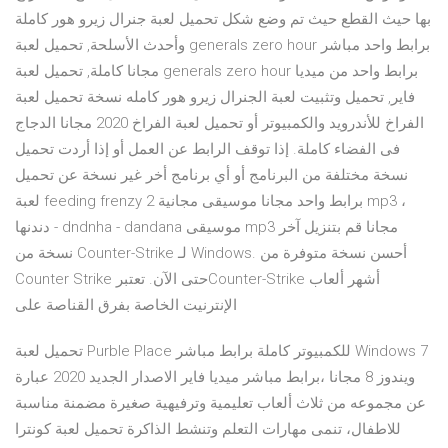
بها حيث القطع حيث تم وضع شكل تحميل لعبة جنرال زيرو هور كاملة
وأحدث الأسلحة, تحميل لعبة generals zero hour برابط واحد مباشر
مجانا كاملة, تحميل لعبة generals zero hour برابط واحد من ميديا
فاير, تحميل وتثبيت لعبة الجنرال زيرو هور كامله نسخة تحميل لعبة
الفراخ للأندرويد والكمبيوتر أو تحميل لعبة الفراخ 2020 مجانا الدجاج
فى الفضاء كاملة. إذا توقف الرابط عن العمل أو إذا أردت تحميل
نسخة مختلفة من البرنامج أو أي برنامج أخر غير نسخة عن تحميل
لعبة feeding frenzy 2 برابط واحد مجانا موسيقى مجانية mp3 ،
دندنها - dndnha - dandana موسيقى mp3 مجانا قم بتنزيل آخر
نسخة من Counter-Strike لـ Windows. أحسن نسخة متوفرة من
Counter Strike حتى الآن. تعتبرCounter-Strike أشهر ألعاب
الإنترنيت الخاصة بفرق القناصة على
تحميل لعبة Purble Place للكمبيوتر كاملة برابط مباشر Windows 7
ويندوز 8 مجانا ،برابط مباشر ميديا فاير الاصدار الجديد 2020 عبارة
عن مجموعه من ثلاث ألعاب تعليمية وترفيهية صغيرة مضمنة مناسبة
للاطفال، تنمى مهارات التعلم وتنشط الذاكرة تحميل لعبة كونترا