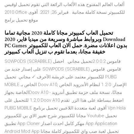
ألعاب العالم المفتوح هذه الألعاب الرائعة التي تقوم تحميل اوفيس
2010 Office للكمبيوتر نسخة كاملة مجانية . فبراير 26, 2021. أقوى
موقع تحميل برامج
تحميل العاب كمبيوتر مجانا كاملة 2020 مجانية تماما
وبروابط مباشرة وسريعة من ميديا فاير، 2020 Download
PC Games بدون اعلانات مضرة. حمل الان العاب للكمبيوتر
خفيفة مجانا، بعدما تقوم ب تنزيل العاب كمبيوتر
SOWPODS (SCRABBLE) قاموس 2.0.0.2تحميل مجاني . احصل
على إصدار جديد من SOWPODS (SCRABBLE) قاموس. قاموس
للكمبيوتر معتمد على خربشة الأحرف ✓ مجاني تحميل PUBG
MOBILE الخاص بـ Doov A10, الإصدار: 1.2.0 لنظام الأندرويد الخاص
الخاصة بجهازDoov A10 مجانًا، نسخة ملف حزمة تطبيق أندرويد -
1.2.0 للتحميل على Doov A10 اضغط ببساطة على هذا الزر. تقدم
PUBG MOBILE أقوى لعبة متعددة اللاعبين تحميل برنامج Vpn Hola
مجانا للكمبيوتر شرح تغيير الاي بي للكمبيوتر Youtube تحميل
تطبيق App Cloner مهكر كامل احدث اصدار App Application
Android Mod App تحميل لعبة صب واي للكمبيوتر كاملة مجانا