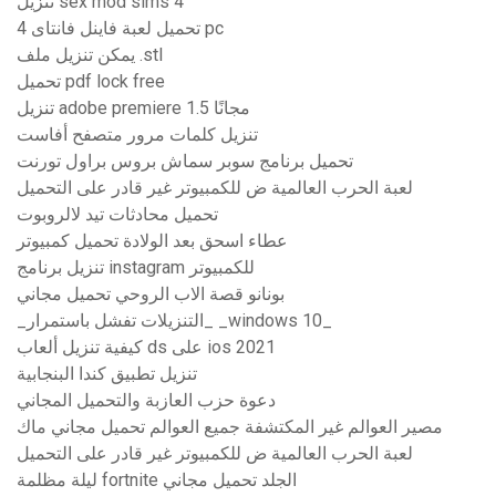
تنزيل sex mod sims 4
تحميل لعبة فاينل فانتاى 4 pc
يمكن تنزيل ملف .stl
تحميل pdf lock free
تنزيل adobe premiere 1.5 مجانًا
تنزيل كلمات مرور متصفح أفاست
تحميل برنامج سوبر سماش بروس براول تورنت
لعبة الحرب العالمية ض للكمبيوتر غير قادر على التحميل
تحميل محادثات تيد لالروبوت
عطاء اسحق بعد الولادة تحميل كمبيوتر
تنزيل برنامج instagram للكمبيوتر
بونانو قصة الاب الروحي تحميل مجاني
_التنزيلات تفشل باستمرار_ _windows 10_
كيفية تنزيل ألعاب ds على ios 2021
تنزيل تطبيق كندا البنجابية
دعوة حزب العازبة والتحميل المجاني
مصير العوالم غير المكتشفة جميع العوالم تحميل مجاني ماك
لعبة الحرب العالمية ض للكمبيوتر غير قادر على التحميل
ليلة مظلمة fortnite الجلد تحميل مجاني