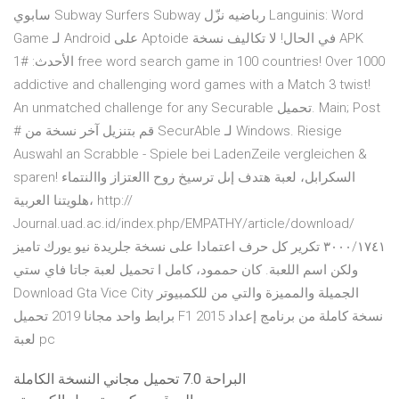
سابوي Subway Surfers Subway رباضيه نزّل Languinis: Word
Game لـ Android على Aptoide في الحال! لا تكاليف نسخة APK
الأحدث: #1 free word search game in 100 countries! Over 1000
addictive and challenging word games with a Match 3 twist!
An unmatched challenge for any Securable تحميل. Main; Post
# قم بتنزيل آخر نسخة من SecurAble لـ Windows. Riesige
Auswahl an Scrabble - Spiele bei LadenZeile vergleichen &
sparen! السكرابل، لعبة هتدف إىل ترسيخ روح االعتزاز واالنتماء
هلويتنا العربية، http://
Journal.uad.ac.id/index.php/EMPATHY/article/download/
٣٠٠٠/١٧٤١ تكرير كل حرف اعتمادا على نسخة جلريدة نيو يورك تاميز
ولكن اسم اللعبة. كان حممود، كامل ا تحميل لعبة جاتا فاي ستي
Download Gta Vice City الجميلة والمميزة والتي من للكمبيوتر
برابط واحد مجانا 2019 تحميل F1 2015 نسخة كاملة من برنامج إعداد
لعبة pc
البراحة 7.0 تحميل مجاني النسخة الكاملة