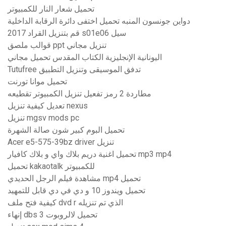
تحميل شعار النار للكمبيوتر
دواين جونسون المنبه تحميل اختفى دائرة الرقابة الداخلية
قم بتنزيل القراد 2017 s01e06 سيل
قوالب ملصق ppt تنزيل مجاني
اليونانية الإنجليزية الكتاب المقدس تحميل مجاني
Tutufree تدفق الموسيقى وتنزيل التطبيق
تحميل موانا تورنت
مطاردة 2 رمز تفعيل تنزيل الكمبيوتر تقطيعه
تعديل كيفية تنزيل nexus
تنزيل mgsv mods pc
تحميل البوم كبير شون صالة الشهرة
Acer e5-575-39bz driver تنزيل
تحميل اغنية دريم بلاك واي و بلاك كافيار mp3 mp4
تحميل kakaotalk للكمبيوتر
مشاهدة فيلم الرجل الحديدي mp4 تحميل
تحميل ويندوز 10 و دي في دي قابل للتمهيد
كيفية فتح ملف dvd r الذي تم تنزيله
إنهاء dbs 3 تحميل لالروبوت