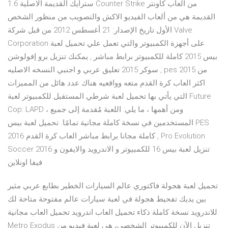
سترايك القديمة الاصلية 1.6 Counter Strike من العاب كاونتر
القديمة هي من ألعاب الفيديو الاكش والتصويب من منظور الشخص
الأول تاريخ الإصدار: 21 أغسطس 2012 من قبل شركة Valve
Corporation على أجهزة الكمبيوتر والتي تعمل علي تحميل لعبة
بيس 2015 كاملة للكمبيوتر برابط مباشر , يمكنك تنزيل برو إفولوشن
سوكر 2015 تعليق عربي و اجنبي النسخه الاصليه , pes 2015 من
اكثر العاب كرة القدم متعه وواقعيه هناك عدد هائل من المميزات
التي يأتي بها تحميل لعبة شرطي المستقبل للكمبيوتر لعبة Future
Cop: LAPD ، ومن أهمها ، ما يلي: اللعبة مُقدمة إلى جميع
المستخدمين في نسخة كاملة مجانية تمامًا. تحميل لعبة بيس PES
2016 كاملة مجانا برابط مباشر العاب كرة القدم , Pro Evolution
Soccer 2016 تنزيل لعبة بيس 16 للكمبيوتر و الاندرويد والايفون و
فيفا اونلاين
تحميل لعبة هجولة فاكتوري عالم السيارات الخطير بطابع عربي مثير
بين يديك تفحيط هجولة في لعبة سيارات عالم مفتوحة متاحة لك
للاندرويد نسخة كاملة ذكاء تحميل العاب اندرويد تحميل العاب مجانية.
Metro Exodus تنزيل الآن للكمبيوتر الشخصي، هي لعبة فيديو من