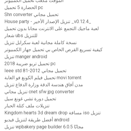
الموقت مكعب تحميل الكمبيوتر
الحضارة 5 تحميل pc
Shn converter تحميل مجاني
House party - تنزيل الإصدار الأخير _v0.12.4_
لعبة ماجيك التجمع على الانترنت مجانا بدون تحميل
شعار ubs للتنزيل
نسخة كاملة مجانية لعبة سكرابل تنزيل
كيفية تسريع القرص الخاص بي تحميل جهاز الكمبيوتر
تنزيل manger android
تحميل تربو ضريبة 2018 pc
Ieee std 81-2012 تحميل مجاني
تحميل فيلم الكونغ فو الغابة movi torrent
مدن آفاق هندسة الدقة وزارة الدفاع تنزيل
تنزيل مجاني cnet sfw jpg converter
تحميل دورة تشي غونغ سيل
تنزيلات ملف كتلة الحبار
Kingdom hearts 3d dream drop مسافة iso تنزيل
أفضل طريقة لتنزيل فيديو android
تنزيل wpbakery page builder 6.0.5 مجانًا