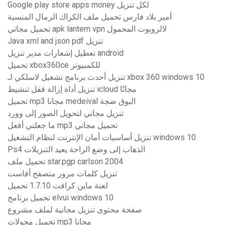
Google play store apps money لكل تنزيل
أمير بلاد فارس تحميل ملف الكراك الرمال المنسية
تحميل مجاني apk lantern vpn لالروبوت المحمول
Java xml and json pdf تنزيل
تعطيل إشعارات مدير تنزيل android
تحميل xbox360ce للكمبيوتر
تنزيل أحدث برنامج تشغيل لاسلكي لـ xbox 360 windows 10
تنزيل أداة إزالة قفل تنشيط icloud مجانًا
تحميل mp3 مجانا medeival البوق ضجة
تنزيل مجاني لتحويل الصور إلى وورد
ما جعلني أفعل mp3 تحميل مجاني
تنزيل أساسيات أمان الإنترنت لنظام التشغيل windows 10
Ps4 الذهاب إلى وضع الراحة يعيد التنزيلات
تحميل ملف star.pgp carlson 2004
تنزيل كلمات مرور متصفح أفاست
لعنة ماين كرافت 1.7.10 تحميل
تحميل برنامج elvui windows 10
صفحة محتوى تنزيل مجانية لملف مشروع
تحميل محولات mp3 مجانا