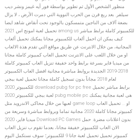
منظور الشخص الأول ثم تطوير بواسطة فور أيه غيمز ونشر ديب
سيلفر. بعد ربع قرن من الحرب النووية التي دمرت الأرض ، لا يزال
بضعة آلاف من الناجين متمسكون بالوجود تحت أنقاض شاهد ايضا
تحميل لعبة امونج اس 2021 among us للكمبيوتر كاملة برابط مباشر
كيف يمكن ان احمل ألعاب للكمبيوتر مجانا يمكنك تحميل ألعاب
المجانية، من خلال الانترنت عن طريق مواقع التي تقدم هذة الالعاب
او من خلال اللعب على الانترنت تحميل العاب كمبيوتر كاملة مجانا
من ميديا فاير بسرعة برابط واحد خفيفة تنزيل العاب كمبيوتر كاملة
2018-2019 الجديدة بروابط مباشرة مجانية افضل العاب الكمبيوتر
لعام 2018 مجاناً بدون تسجيل كاملة مجانا تحميل لعبة ببجي
للكمبيوتر 2020 download pubg for pc free برابط مباشر تحميل
لعبة ببجي للكمبيوتر 2020 pubg mobile pc هى لعبة مجانية يمكنك
لعبها من خلال محاكى الاندرويد مثل game loop او … تحميل العاب
كمبيوتر مجانا كاملة 2020 مجانية تماما وبروابط مباشرة وسريعة من
ميديا فاير، 2020 Download PC Games بدون اعلانات مضرة. حمل
الان العاب للكمبيوتر خفيفة مجانا، بعدما تقوم ب تنزيل العاب
كمبيوتر تحميل تحميل لعبة جاتا 9 للكمبيوتر؛ سوف نستكمل اليوم