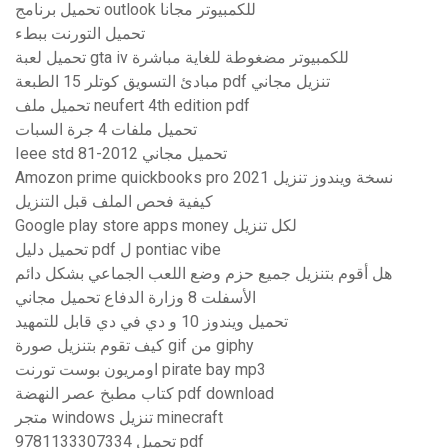
تحميل برنامج outlook للكمبيوتر مجانا
تحميل التورنت ببطء
تحميل لعبة gta iv للكمبيوتر مضغوطة للغاية مباشرة
مبادئ التسويق كوتلر 15 الطبعة pdf تنزيل مجاني
تحميل ملف neufert 4th edition pdf
تحميل ملفات 4 جرة السبات
Ieee std 81-2012 تحميل مجاني
Amozon prime quickbooks pro 2021 نسخة ويندوز تنزيل
كيفية فحص الملف قبل التنزيل
Google play store apps money لكل تنزيل
تحميل دليل pdf ل pontiac vibe
هل أقوم بتنزيل جميع حزم وضع اللعب الجماعي بشكل دائم
الأسفلت 8 وزارة الدفاع تحميل مجاني
تحميل ويندوز 10 و دي في دي قابل للتمهيد
كيف تقوم بتنزيل صورة gif من giphy
اومريون بوست تورنت pirate bay mp3
كتاب مطبخ عصر النهضة pdf download
متجر windows تنزيل minecraft
9781133307334 تحميل pdf